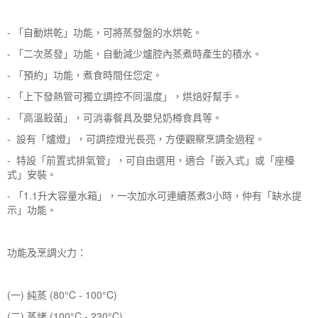
- 「自動烘乾」功能，可將蒸發盤的水烘乾。
- 「二次蒸發」功能，自動減少爐腔內蒸煮時產生的積水。
- 「預約」功能，煮食時間任您定。
- 「上下發熱管可獨立調控不同溫度」，烘焙好幫手。
- 「高溫殺菌」，可消毒餐具及嬰兒奶樽食具等。
- 設有「爐燈」，可調控燈光長亮，方便觀察烹調全過程。
- 特設「前置式排氣管」，可自由選用，適合「嵌入式」或「座檯
式」安裝。
- 「1.1升大容量水箱」，一次加水可連續蒸煮3小時，仲有「缺水提
示」功能。
功能及烹調火力：
(一) 純蒸 (80°C - 100°C)
(二) 蒸烤 (100°C - 230°C)