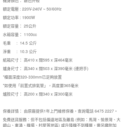
機身顏色： 銀色外殼
額定電壓 : 220V-240V ~ 50/60Hz
額定功率 : 1900W
額定容量： 25公升
水箱容量： 1100cc
毛重 : 14.5 公斤
淨重 : 10.3 公斤
紙箱尺寸： 高410 x 闊595 x 深464毫米
爐身尺寸： 高340 x 闊503 x 深390毫米 (連把手)
*檯面深度320-330mm已足夠放置
*如使用「前置式排氣管」，高度要365毫米
爐腔尺寸： 高200 x 闊340 x 深300毫米
保養詳情： 由原廠提供1年上門維修保養，查詢電話 6475 2227。
免費送貨服務：但不包括偏遠地區及離島 (例如：馬灣、愉景灣、大
嶼山、東涌、機場、村屋等地區) 或升降機不到樓層，需另繳附加