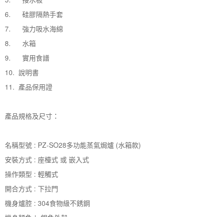
6. 硅膠隔熱手套
7. 強力吸水海綿
8. 水箱
9. 實用食譜
10. 說明書
11. 產品保用證
產品規格及尺寸：
名稱型號 : PZ-SO28多功能蒸氣焗爐 (水箱款)
安裝方式 : 座檯式 或 嵌入式
操作類型 : 輕觸式
開合方式 : 下拉門
機身爐腔 : 304食物級不銹鋼