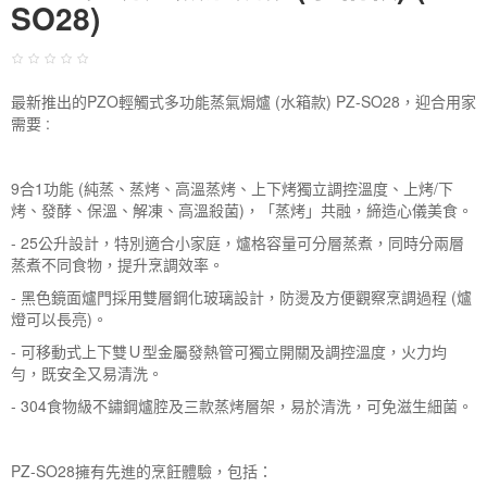
SO28)
最新推出的PZO輕觸式多功能蒸氣焗爐 (水箱款) PZ-SO28，迎合用家
需要 :
9合1功能 (純蒸、蒸烤、高溫蒸烤、上下烤獨立調控溫度、上烤/下
烤、發酵、保溫、解凍、高溫殺菌)，「蒸烤」共融，締造心儀美食。
- 25公升設計，特別適合小家庭，爐格容量可分層蒸煮，同時分兩層
蒸煮不同食物，提升烹調效率。
- 黑色鏡面爐門採用雙層鋼化玻璃設計，防燙及方便觀察烹調過程 (爐
燈可以長亮)。
- 可移動式上下雙Ｕ型金屬發熱管可獨立開關及調控溫度，火力均
勻，既安全又易清洗。
- 304食物級不鏽鋼爐腔及三款蒸烤層架，易於清洗，可免滋生細菌。
PZ-SO28擁有先進的烹飪體驗，包括：