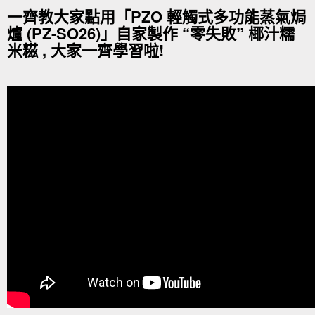
一齊教大家點用「PZO 輕觸式多功能蒸氣焗
爐 (PZ-SO26)」自家製作 “零失敗” 椰汁糯
米糍 , 大家一齊學習啦!