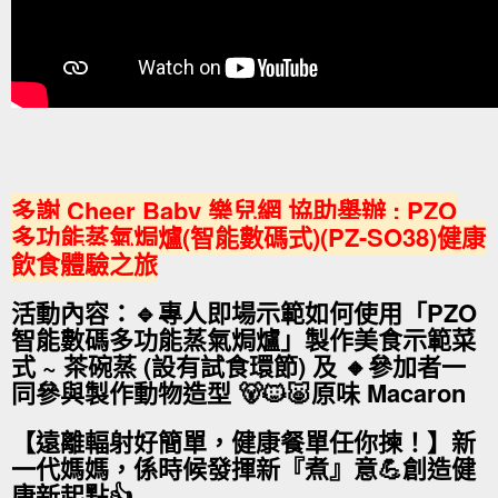
多謝 Cheer Baby 樂兒網 協助舉辦 : PZO
多功能蒸氣焗爐(智能數碼式)(PZ-SO38)健康
飲食體驗之旅
活動內容：🔹專人即場示範如何使用「PZO
智能數碼多功能蒸氣焗爐」製作美食示範菜
式 ~ 茶碗蒸 (設有試食環節) 及 🔸參加者一
同參與製作動物造型 🐻🐱🐷原味 Macaron
【遠離輻射好簡單，健康餐單任你揀！】新
一代媽媽，係時候發揮新『煮』意💪創造健
康新起點👍