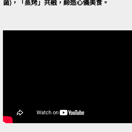
菌)，「蒸烤」共融，締造心儀美食。