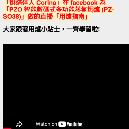
「烘焙達人 Corina」在 facebook 為
「PZO 智能數碼式多功能蒸氣焗爐 (PZ-
SO38)」做的直播「用爐指南」
大家跟著用爐小貼士，一齊學習啦!