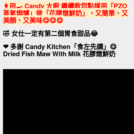
👩🏻‍🍳 Candy 大廚 繼續敎您點樣用「PZO
蒸氣焗爐」做「花膠燉鮮奶」，又簡單、又
美顏、又美味😋😋😋
🤣 女仕一定有第二個胃食甜品😂
❤ 多謝 Candy Kitchen「食左先講」😋
Dried Fish Maw With Milk 花膠燉鮮奶