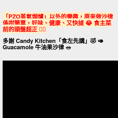
「PZO蒸氣焗爐」以外的樂趣，原來做沙律
係咁簡單，好味、健康、又快㨗 😂 食主菜
前的頭盤超正 👍🏼
多謝 Candy Kitchen「食左先講」🤣 🥑
Guacamole 牛油果沙律 🥗