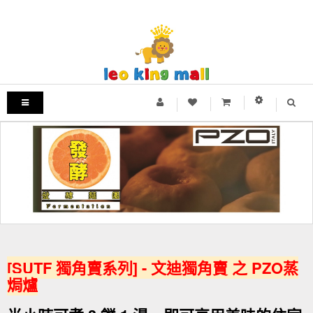
[SUTF 獨角賣系列] - 文迪獨角賣 之 PZO蒸
焗爐