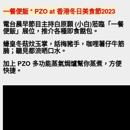
一餐便飯 * PZO at 香港冬日美食節2023
電台晨早節目主持白原顥 (小白)蒞臨「一餐
便飯」展位，推介各種即食餸包。
蠔皇冬菇炆玉掌，話梅豬手，咖哩薯仔牛筋
腩；聽見都流晒口水。
加上 PZO 多功能蒸氣焗爐幫你蒸煮，方便
快捷。