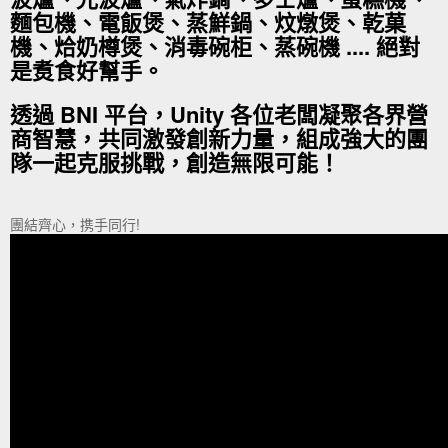
麵包機、電飯煲、蒸鮮鍋、炆燉煲、乾菓
機、烚奶樽煲、消毒碗柜、蒸碗機 .... 絕對
是煑食好幫手。
透過 BNI 平台，Unity 各位老闆凝聚各界營
商智慧，共同激發創新力量，組成強大的團
隊一起克服挑戰，創造無限可能！
團結齊心，携手同行!