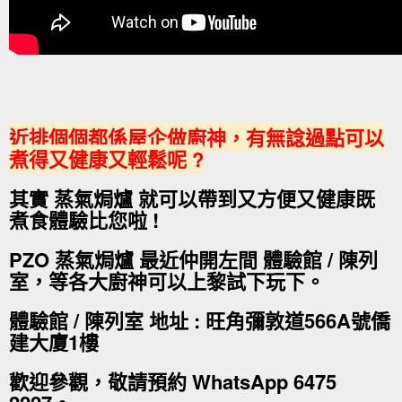
近排個個都係屋企做廚神，有無諗過點可以
煮得又健康又輕鬆呢 ?
其實 蒸氣焗爐 就可以帶到又方便又健康既
煮食體驗比您啦 !
PZO 蒸氣焗爐 最近仲開左間 體驗館 / 陳列
室，等各大廚神可以上黎試下玩下。
體驗館 / 陳列室 地址 : 旺角彌敦道566A號僑
建大廈1樓
歡迎參觀，敬請預約 WhatsApp 6475