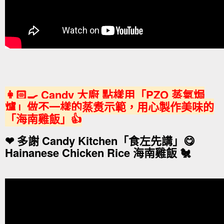
👩🏻‍🍳 Candy 大廚 點樣用「PZO 蒸氣焗
爐」做不一樣的蒸煑示範，用心製作美味的
「海南雞飯」👍
❤ 多謝 Candy Kitchen「食左先講」😋
Hainanese Chicken Rice 海南雞飯 🐔