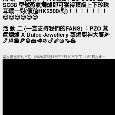
SO38 型號蒸氣焗爐即可獲得頂級上下珍珠
耳環一對(價值HK$500/對)！！！！！！！
😍😍😍😍😍😍
活 動 二 (一直支持我們的FANS) ：PZO 蒸
氣焗爐 X Dulce Jewellery 蒸焗廚神大賽🌽
🍤🥟🍔🍕🍪🍰🥩🍖🍗🥖🥨🍠🥞
是次優惠活動日期由2020年5月1日至5月10日下午11:59時為止。