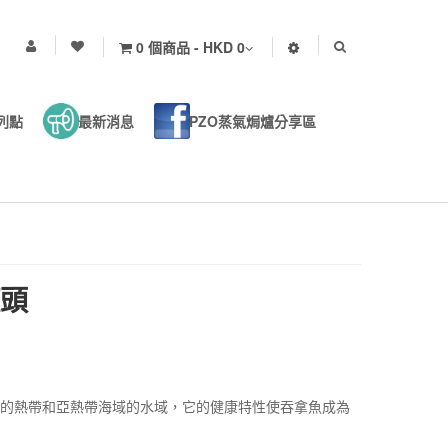
0 個商品 - HKD 0
列點
最新消息
PZO蒸氣焗爐分享區
罐頭
地的熱帶和亞熱帶海域的水域，它的健康特性使吞拿魚成為