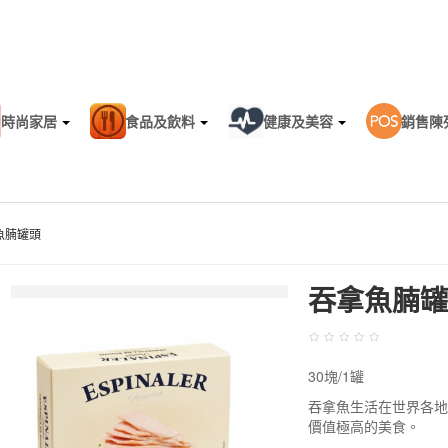
時尚家居
食品及飲料
健康及美容
銷售陳
魚腩罐頭
吞拿魚腩
30塊/1罐
吞拿魚生活在世界各
價值極高的美食。