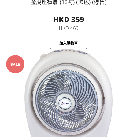
金屬座檯扇 (12吋) (黑色) (停售)
HKD 359
HKD 469
加入購物車
SALE