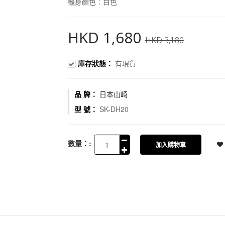
機身顏色：白色
HKD 1,680
HKD 3,180
庫存狀態：
有現貨
品 牌：
日本山崎
型 號：
SK-DH20
數量：:
加入購物車