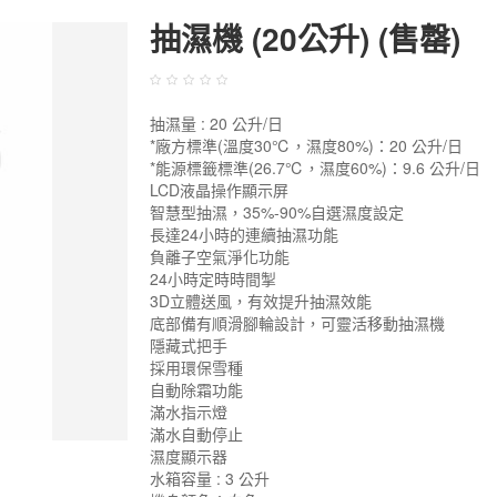
抽濕機 (20公升) (售罄)
抽濕量 : 20 公升/日
*廠方標準(溫度30℃，濕度80%)：20 公升/日
*能源標籤標準(26.7℃，濕度60%)：9.6 公升/日
LCD液晶操作顯示屏
智慧型抽濕，35%-90%自選濕度設定
長達24小時的連續抽濕功能
負離子空氣淨化功能
24小時定時時間掣
3D立體送風，有效提升抽濕效能
底部備有順滑腳輪設計，可靈活移動抽濕機
隱藏式把手
採用環保雪種
自動除霜功能
滿水指示燈
滿水自動停止
濕度顯示器
水箱容量 : 3 公升