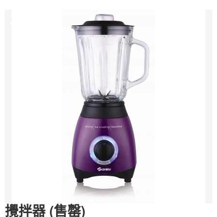
Sale
攪拌器 (售罄)