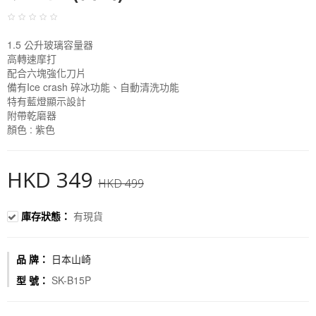
1.5 公升玻璃容量器
高轉速摩打
配合六塊強化刀片
備有Ice crash 碎冰功能、自動清洗功能
特有藍燈顯示設計
附帶乾磨器
顏色 : 紫色
HKD 349
HKD 499
庫存狀態：
有現貨
品 牌：
日本山崎
型 號：
SK-B15P