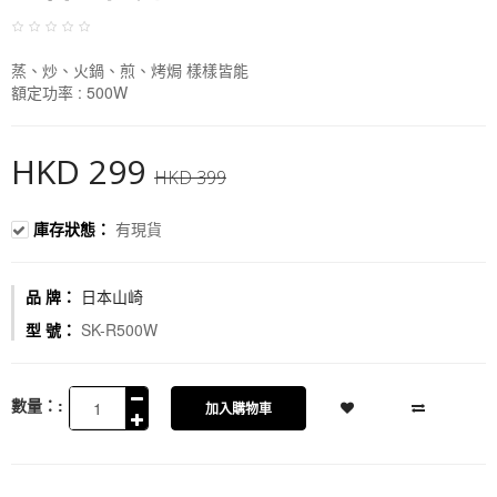
蒸、炒、火鍋、煎、烤焗 樣樣皆能
額定功率 : 500W
HKD 299
HKD 399
庫存狀態：
有現貨
品 牌：
日本山崎
型 號：
SK-R500W
數量：:
加入購物車