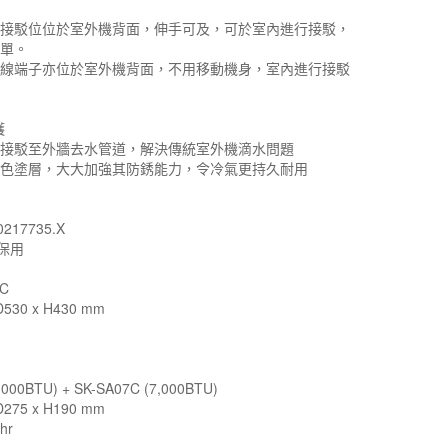
喉接駁位位於室外機背面，伸手可及，可於室內進行接駁，
簡單。
電線端子亦位於室外機背面，不用移動機身，室內進行接駁
護
供接駁至外牆去水管道，解決傳統室外機滴水問題
金色塗層，大大加強其防銹能力，令冷氣更持久耐用
準
可
217735.X
機保用
7C
530 x H430 mm
000BTU) + SK-SA07C (7,000BTU)
275 x H190 mm
hr