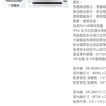
開支。
雪種喉接駁位：雪種
無須爬出窗外，安全
連接電線端子：連接
簡單，維修容易。
採用R410A環保雪種
IP24 全方位防濺水保
特設機底去水接口位
冷凝器設有環保防銹
附合國際安全認証標
香港安全認証中心認
產品專利號碼 : 201520
3年全機 及 5年壓縮
室外機 : SK-WSA070
室外機尺寸 : W590 x D
配管管徑 液體側 : 1/4"
配管管徑 氣體側 : 3/8"
室內機 : SK-SA07C (7,
室內機尺寸 : W790 x D
抽濕作用 : 0.8 + 0.8 L/