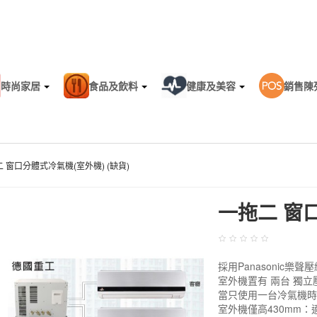
時尚家居
食品及飲料
健康及美容
銷售陳
 窗口分體式冷氣機(室外機) (缺貨)
一拖二 窗口
Sale
採用Panasonic
室外機置有 兩台 獨立
當只使用一台冷氣機
室外機僅高430mm