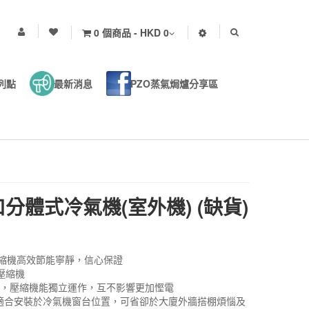
0 個商品 - HKD 0
列點
最新消息
PZO蒸氣焗爐分享區
分體式冷氣機(室外機) (缺貨)
樂聲壓縮機高效節能寧靜，信心保證
壓縮機
時，壓縮機能獨立運作，互不影響更加慳電
：適合安裝於冷氣機窗台位置，可省卻於大廈外牆搭棚煩惱及