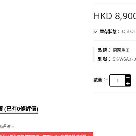
HKD 8,90
庫存狀態：
Out Of 
品 牌：
德國重工
型 號：
SK-WSA07
數量：:
 (已有0條評價)
無評論。