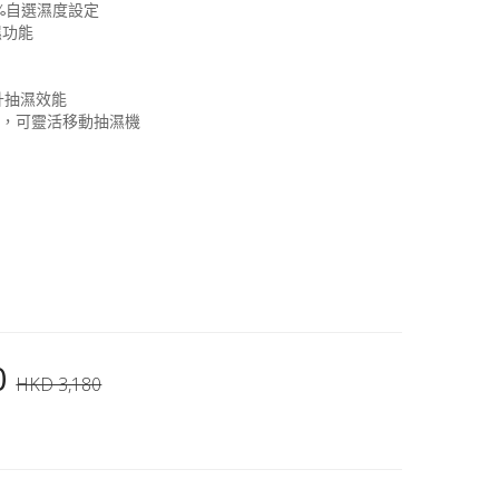
0%自選濕度設定
濕功能
升抽濕效能
計，可靈活移動抽濕機
0
HKD 3,180