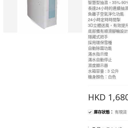
智慧型抽濕，35%-9
長達24小時的連續抽
負離子空氣淨化功能
24小時定時時間掣
3D立體送風，有效提
底部備有順滑腳輪設
隱藏式把手
採用環保雪種
自動除霜功能
滿水指示燈
滿水自動停止
濕度顯示器
水箱容量 : 3 公升
機身顏色：白色
HKD 1,68
庫存狀態：
有現貨