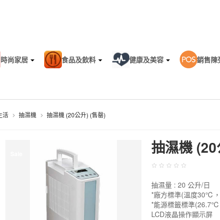
時尚家居
食品及飲料
健康及美容
銷售陳
生活
抽濕機
抽濕機 (20公升) (售罄)
抽濕機 (20
Sale
抽濕量 : 20 公升/日
*廠方標準(溫度30℃，
*能源標籤標準(26.7℃
LCD液晶操作顯示屏