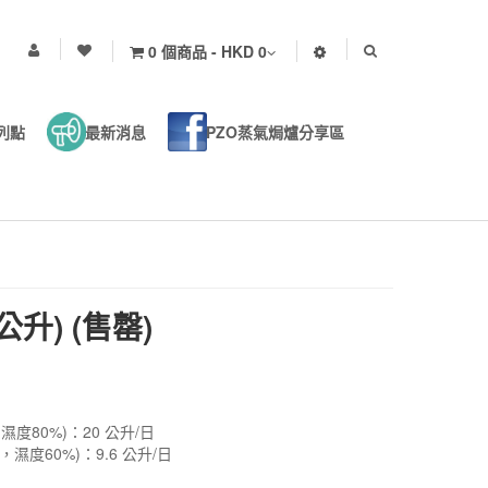
0 個商品 - HKD 0
列點
最新消息
PZO蒸氣焗爐分享區
公升) (售罄)
濕度80%)：20 公升/日
，濕度60%)：9.6 公升/日