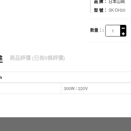
品 牌：
日本山崎
型 號：
SK-DH20
數量：:
性
商品評價 (已有0條評價)
n
300W / 220V