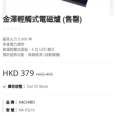
金澤輕觸式電磁爐 (售罄)
最高火力 2,000 W
多級電力調控
玻璃輕觸式面板，4 位 LED 顯示
預防過熱功能、無鍋檢測 (自動關機)
HKD 379
HKD 499
庫存狀態：
Out Of Stock
品 牌：
KACHIBO
型 號：
KA-IC210